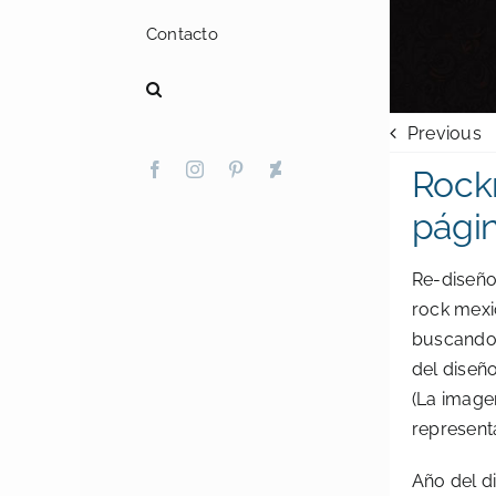
Contacto
Previous
Facebook
Instagram
Pinterest
Deviantart
Rock
pági
Re-diseño 
rock mex
buscando 
del diseño
(La image
representa
Año del d