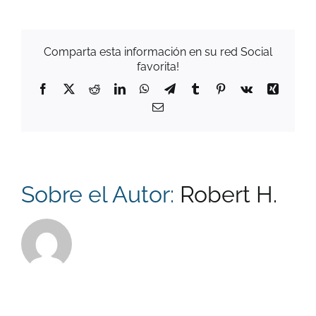
Comparta esta información en su red Social
favorita!
Facebook
X
Reddit
LinkedIn
WhatsApp
Telegram
Tumblr
Pinterest
Vk
Xing
Correo
electrónico
Sobre el Autor:
Robert H.