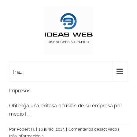
Saltar
al
contenido
Ir a...
Impresos
Obtenga una exitosa difusión de su empresa por
medio [...]
en
Por
Robert H.
|
16 junio, 2013
|
Comentarios desactivados
Impresos
Más información