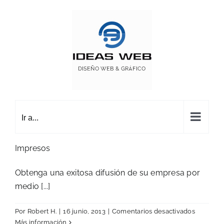
Saltar
al
contenido
Ir a...
Impresos
Obtenga una exitosa difusión de su empresa por
medio [...]
en
Por
Robert H.
|
16 junio, 2013
|
Comentarios desactivados
Impresos
Más información