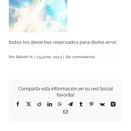
todos los derechos reservados para divino error
Por
Robert H.
|
25 junio, 2013
|
Sin comentarios
Comparta esta información en su red Social
favorita!
Facebook
X
Reddit
LinkedIn
WhatsApp
Telegram
Tumblr
Pinterest
Vk
Xing
Correo
electrónico