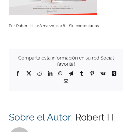
Por
Robert H.
|
28 marzo, 2018
|
Sin comentarios
Comparta esta información en su red Social
favorita!
Facebook
X
Reddit
LinkedIn
WhatsApp
Telegram
Tumblr
Pinterest
Vk
Xing
Correo
electrónico
Sobre el Autor:
Robert H.