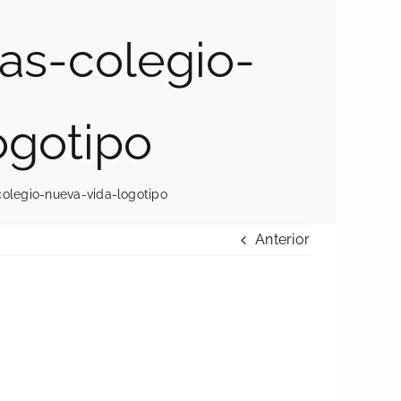
as-colegio-
ogotipo
olegio-nueva-vida-logotipo
Anterior