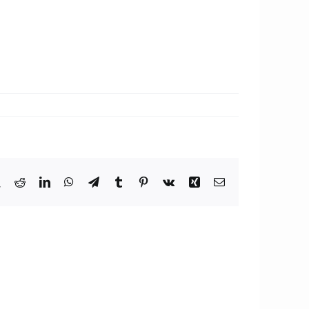
book
X
Reddit
LinkedIn
WhatsApp
Telegram
Tumblr
Pinterest
Vk
Xing
Correo
electrónico