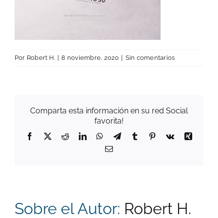
Por
Robert H.
|
8 noviembre, 2020
|
Sin comentarios
Comparta esta información en su red Social
favorita!
Facebook
X
Reddit
LinkedIn
WhatsApp
Telegram
Tumblr
Pinterest
Vk
Xing
Correo
electrónico
Sobre el Autor:
Robert H.