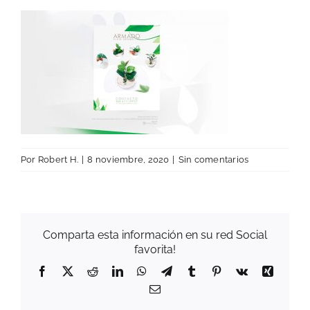
Por
Robert H.
|
8 noviembre, 2020
|
Sin comentarios
Comparta esta información en su red Social
favorita!
Facebook
X
Reddit
LinkedIn
WhatsApp
Telegram
Tumblr
Pinterest
Vk
Xing
Correo
electrónico