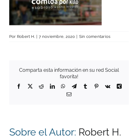
Por
Robert H.
|
7 noviembre, 2020
|
Sin comentarios
Comparta esta información en su red Social
favorita!
Facebook
X
Reddit
LinkedIn
WhatsApp
Telegram
Tumblr
Pinterest
Vk
Xing
Correo
electrónico
Sobre el Autor:
Robert H.