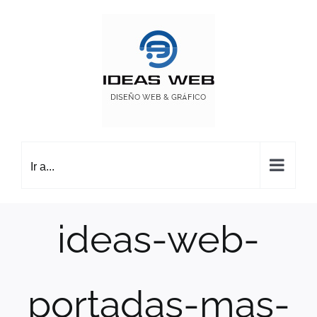
Saltar
al
contenido
Ir a...
ideas-web-
portadas-mas-