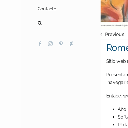
Contacto
Previous
Facebook
Instagram
Pinterest
Deviantart
Rome
Sitio web 
Presentand
navegar el
Enlace:
w
Año 
Soft
Plat