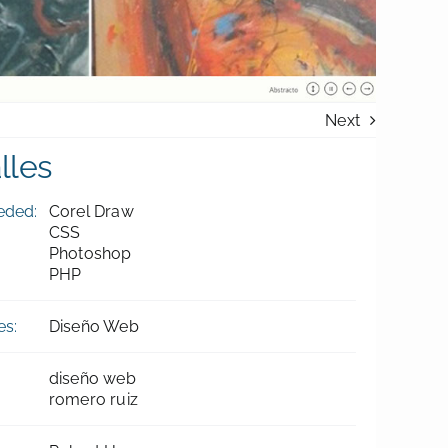
Next
lles
eded:
Corel Draw
CSS
Photoshop
PHP
es:
Diseño Web
diseño web
romero ruiz