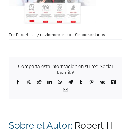
Por
Robert H.
|
7 noviembre, 2020
|
Sin comentarios
Comparta esta información en su red Social
favorita!
Facebook
X
Reddit
LinkedIn
WhatsApp
Telegram
Tumblr
Pinterest
Vk
Xing
Correo
electrónico
Sobre el Autor:
Robert H.