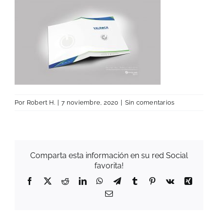
Por
Robert H.
|
7 noviembre, 2020
|
Sin comentarios
Comparta esta información en su red Social
favorita!
Facebook
X
Reddit
LinkedIn
WhatsApp
Telegram
Tumblr
Pinterest
Vk
Xing
Correo
electrónico